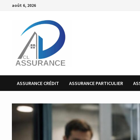
Passer
août 6, 2026
au
contenu
ASSURANCE CRÉDIT
ASSURANCE PARTICULIER
AS