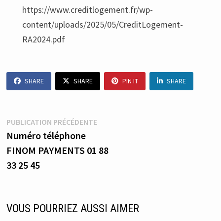
https://www.creditlogement.fr/wp-
content/uploads/2025/05/CreditLogement-
RA2024.pdf
SHARE
SHARE
PIN IT
SHARE
Navigation
Publication
PUBLICATION PRÉCÉDENTE
précédente :
Numéro téléphone
de
FINOM PAYMENTS 01 88
l’article
33 25 45
VOUS POURRIEZ AUSSI AIMER