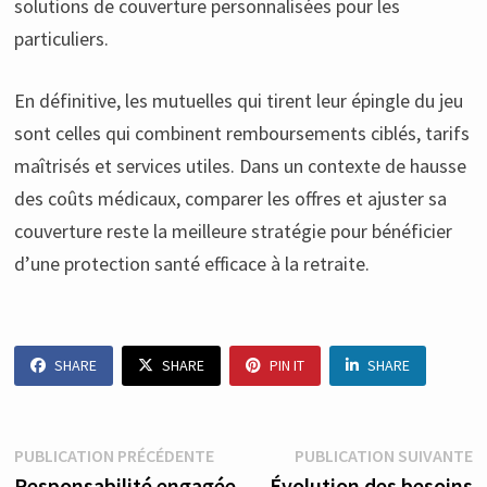
solutions de couverture personnalisées pour les
particuliers.
En définitive, les mutuelles qui tirent leur épingle du jeu
sont celles qui combinent remboursements ciblés, tarifs
maîtrisés et services utiles. Dans un contexte de hausse
des coûts médicaux, comparer les offres et ajuster sa
couverture reste la meilleure stratégie pour bénéficier
d’une protection santé efficace à la retraite.
SHARE
SHARE
PIN IT
SHARE
Navigation
Publication
P
PUBLICATION PRÉCÉDENTE
PUBLICATION SUIVANTE
précédente :
s
Responsabilité engagée
Évolution des besoins