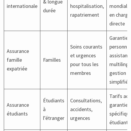
& longue
internationale
hospitalisation,
mondial, 
durée
rapatriement
en charge
directe
Garanties
Soins courants
personnal
Assurance
et urgences
assistanc
famille
Familles
pour tous les
multilingu
expatriée
membres
gestion
simplifiée
Tarifs ad
Étudiants
Consultations,
Assurance
garanties
à
accidents,
étudiants
spécifiqu
l’étranger
urgences
étudiante